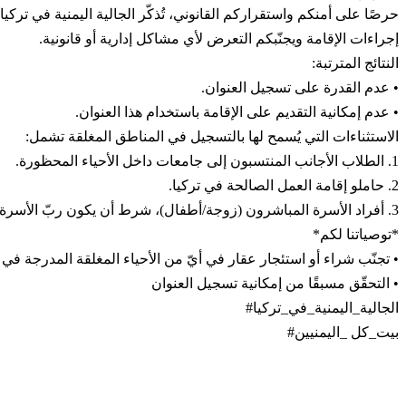
الانشطة والفعاليات
إجراءات الإقامة ويجنّبكم التعرض لأي مشاكل إدارية أو قانونية.
جميع الفعاليات
النتائج المترتبة:
• عدم القدرة على تسجيل العنوان.
دليل الخدمات في تركيا
• عدم إمكانية التقديم على الإقامة باستخدام هذا العنوان.
الاستثناءات التي يُسمح لها بالتسجيل في المناطق المغلقة تشمل:
الهيكل الاداري للجالية
1. الطلاب الأجانب المنتسبون إلى جامعات داخل الأحياء المحظورة.
تسجيل الدخول
2. حاملو إقامة العمل الصالحة في تركيا.
3. أفراد الأسرة المباشرون (زوجة/أطفال)، شرط أن يكون ربّ الأسرة مسجَّلًا مسبقًا في العنوان نفسه.
*توصياتنا لكم*
• تجنّب شراء أو استئجار عقار في أيّ من الأحياء المغلقة المدرجة في ا
• التحقّق مسبقًا من إمكانية تسجيل العنوان
الجالية_اليمنية_في_تركيا#
بيت_كل _اليمنيين#