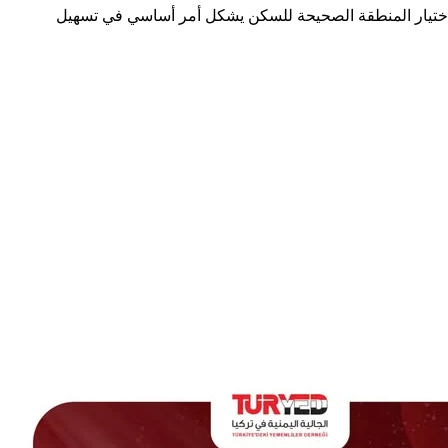
أمنكم واستقراركم القانوني، تُذكّر الجالية اليمنية في تركيا بضرورة الالتزام بضوابط تسجيل العناوين المطبَّقة منذ 1 يوليو 2022. فاختيار المنطقة الصحيحة للسكن يشكل أمر أساسي في تسهيل